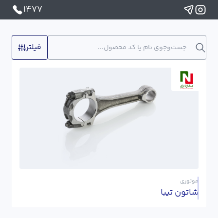
1477
فیلتر
موتوری
شاتون تیبا