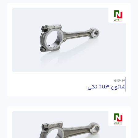
موتوری
شاتون TU3 تکی