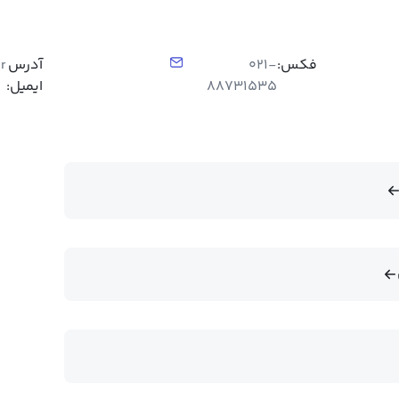
فکس:
021-
آدرس
r
88731535
ایمیل: