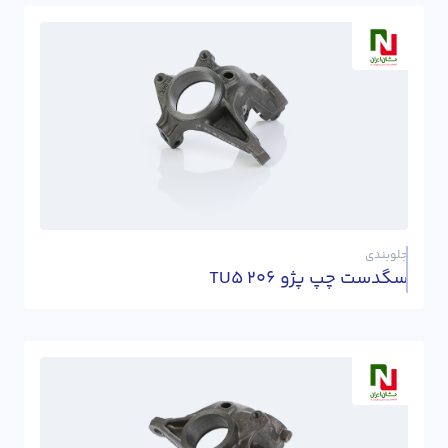
جلوبندی
سگدست چپ پژو 206 TU5