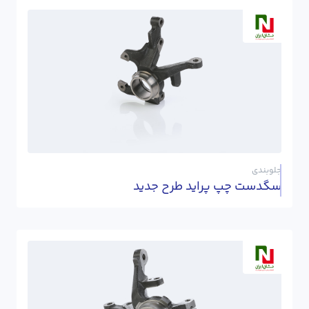
جلوبندی
سگدست چپ پراید طرح جدید