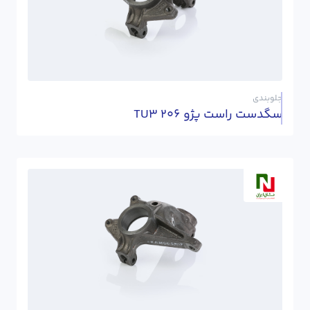
جلوبندی
سگدست راست پژو 206 TU3