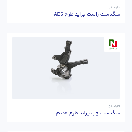
جلوبندی
سگدست راست پراید طرح ABS
جلوبندی
سگدست چپ پراید طرح قدیم