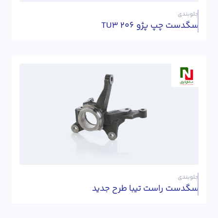
جلوبندی
سگدست چپ پژو 206 TU3
جلوبندی
سگدست راست تیبا طرح جدید