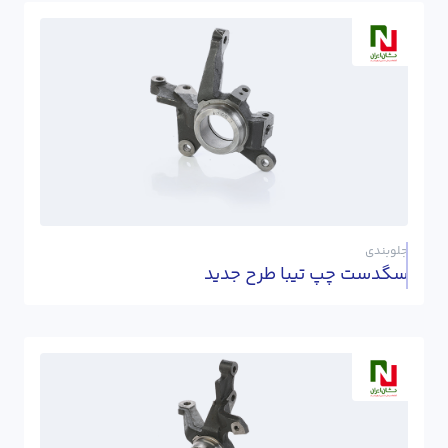
جلوبندی
سگدست چپ تیبا طرح جدید