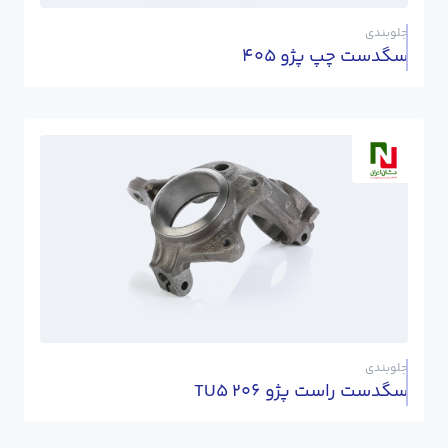
جلوبندی
سگدست چپ پژو 405
جلوبندی
سگدست راست پژو 206 TU5