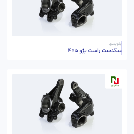
جلوبندی
سگدست راست پژو 405