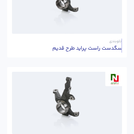
جلوبندی
سگدست راست پراید طرح قدیم