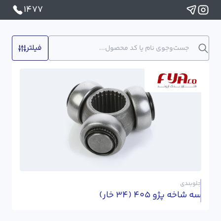
1477
فیلتر
جلوبندی
سه شاخه پژو 405 (34 خار)