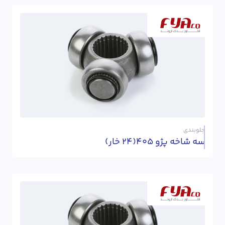
جلوبندی
سه شاخه پژو 405(24 خار)