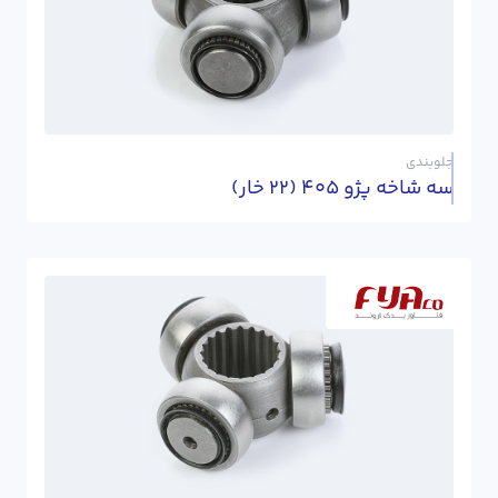
جلوبندی
سه شاخه پژو 405 (22 خار)