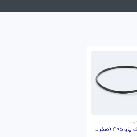
رسانی
اورینگ باک پژو 405 (صفر درجه)