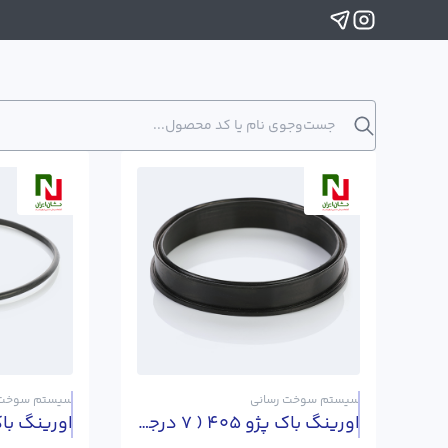
سیستم سوخت رسانی
سیستم سوخت 
اورینگ باک پژو 405 ( 7 درجه )