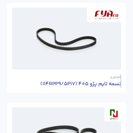
موتوری
تسمه تایم پژو 405 (114RPP9/5P17)