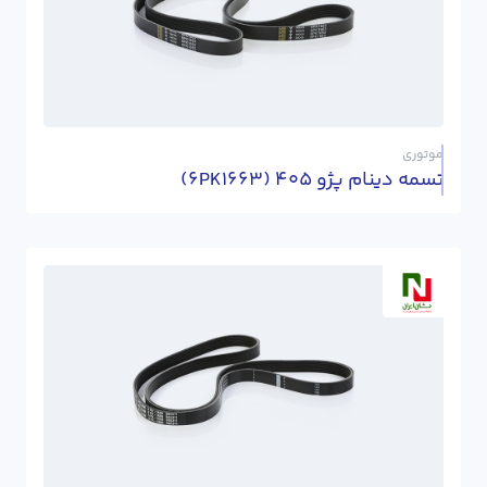
موتوری
تسمه دینام پژو 405 (6PK1663)