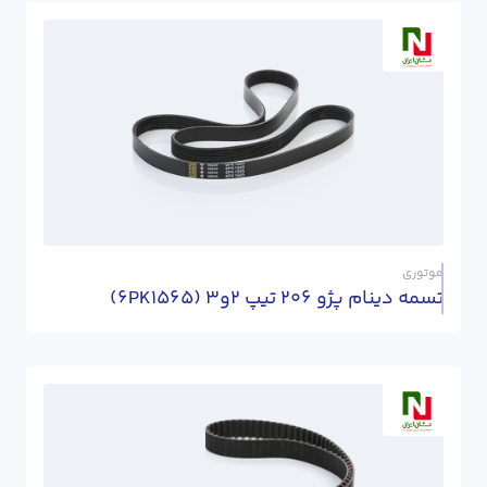
موتوری
تسمه دینام پژو 206 تیپ 2و3 (6PK1565)