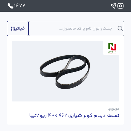
1477
فیلتر
موتوری
تسمه دینام کولر شیاری 4PK 962 ریو/تیبا