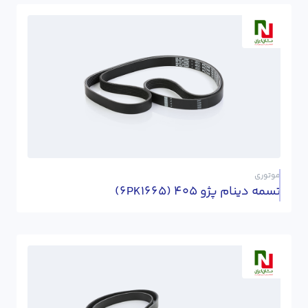
موتوری
تسمه دینام پژو 405 (6PK1665)