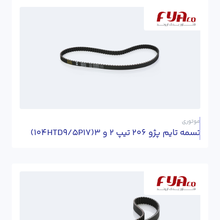
موتوری
تسمه تایم پژو 206 تیپ 2 و 3(104HTD9/5P17)