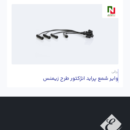
برقی
وایر شمع پراید انژکتور طرح زیمنس