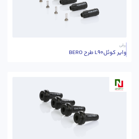
برقی
وایر کوئلL90 طرح BERO