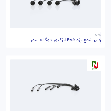
برقی
وایر شمع پژو 405 انژکتور دوگانه سوز