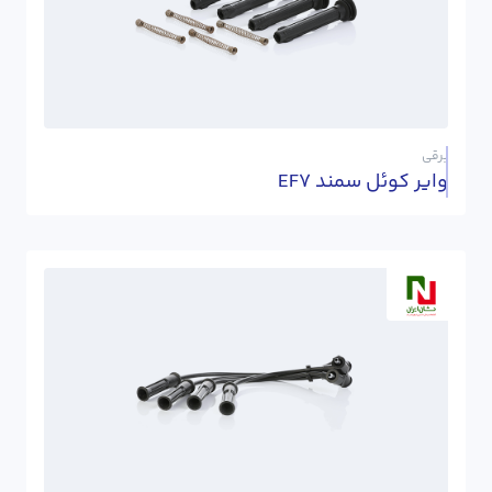
برقی
وایر کوئل سمند EF7