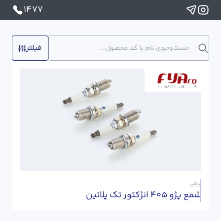
1477
فیلتر
برقی
شمع پژو 405 انژکتور تک پلاتین