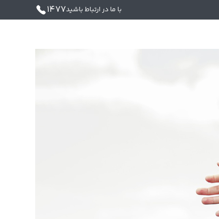
1477
با ما در ارتباط باشید